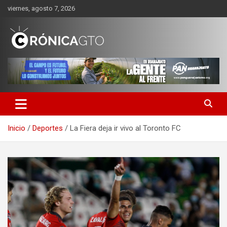
Saltar
viernes, agosto 7, 2026
al
contenido
CRONICA GUANAJUATO
Inicio
Deportes
La Fiera deja ir vivo al Toronto FC