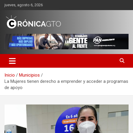
Saltar
jueves, agosto 6, 2026
al
contenido
CRONICA GUANAJUATO
Inicio
Municipios
La Mujeres tienen derecho a emprender y acceder a programas
de apoyo