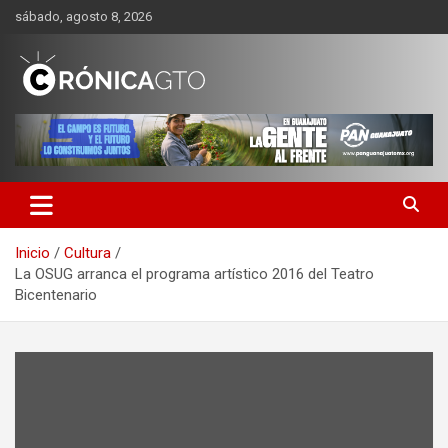
Saltar
sábado, agosto 8, 2026
al
contenido
CRONICA GUANAJUATO
Inicio
Cultura
La OSUG arranca el programa artístico 2016 del Teatro
Bicentenario