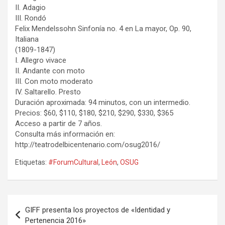
II. Adagio
III. Rondó
Felix Mendelssohn Sinfonía no. 4 en La mayor, Op. 90,
Italiana
(1809-1847)
I. Allegro vivace
II. Andante con moto
III. Con moto moderato
IV. Saltarello. Presto
Duración aproximada: 94 minutos, con un intermedio.
Precios: $60, $110, $180, $210, $290, $330, $365
Acceso a partir de 7 años.
Consulta más información en:
http://teatrodelbicentenario.com/osug2016/
Etiquetas:
#ForumCultural
,
León
,
OSUG
Navegación
GIFF presenta los proyectos de «Identidad y
de
Pertenencia 2016»