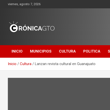
Saltar
viernes, agosto 7, 2026
al
contenido
CRONICA
GUANAJUATO
INICIO
MUNICIPIOS
CULTURA
POLITICA
Inicio
Cultura
Lanzan revista cultural en Guanajuato