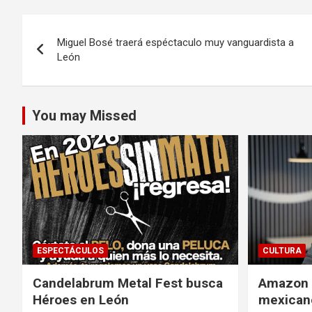
Navegación
Miguel Bosé traerá espéctaculo muy vanguardista a
de
León
entradas
You may Missed
ESPECTÁCULOS
CULTURA
Candelabrum Metal Fest busca
Amazon i
Héroes en León
mexicano