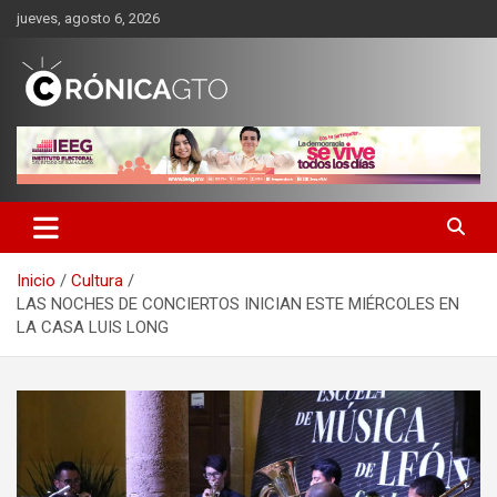
Saltar
jueves, agosto 6, 2026
al
contenido
CRONICA GUANAJUATO
Inicio
Cultura
LAS NOCHES DE CONCIERTOS INICIAN ESTE MIÉRCOLES EN
LA CASA LUIS LONG