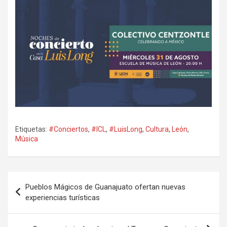
Etiquetas:
#Conciertos
,
#ICL
,
#LuisLong
,
Cultura
,
León
,
Música
Navegación
Pueblos Mágicos de Guanajuato ofertan nuevas
de
experiencias turísticas
entradas