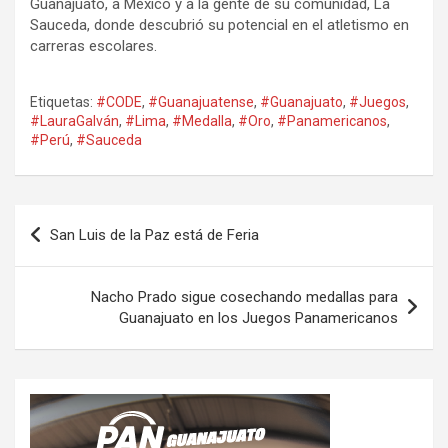
Guanajuato, a México y a la gente de su comunidad, La
Sauceda, donde descubrió su potencial en el atletismo en
carreras escolares.
Etiquetas:
#CODE
,
#Guanajuatense
,
#Guanajuato
,
#Juegos
,
#LauraGalván
,
#Lima
,
#Medalla
,
#Oro
,
#Panamericanos
,
#Perú
,
#Sauceda
Navegación
San Luis de la Paz está de Feria
de
entradas
Nacho Prado sigue cosechando medallas para
Guanajuato en los Juegos Panamericanos