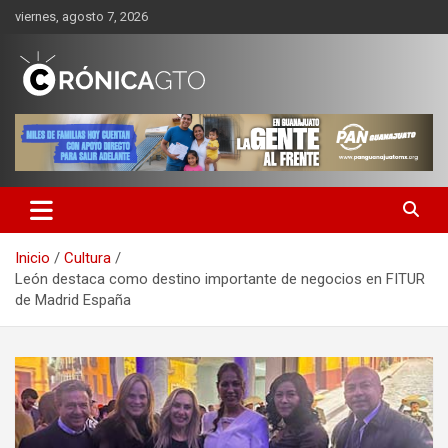
Saltar
viernes, agosto 7, 2026
al
contenido
CRONICA GUANAJUATO
Inicio
Cultura
León destaca como destino importante de negocios en FITUR
de Madrid España