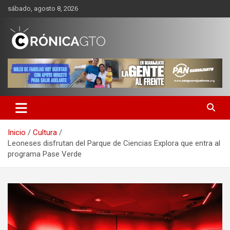
Saltar
sábado, agosto 8, 2026
al
contenido
CRONICA GUANAJUATO
Inicio
Cultura
Leoneses disfrutan del Parque de Ciencias Explora que entra al
programa Pase Verde