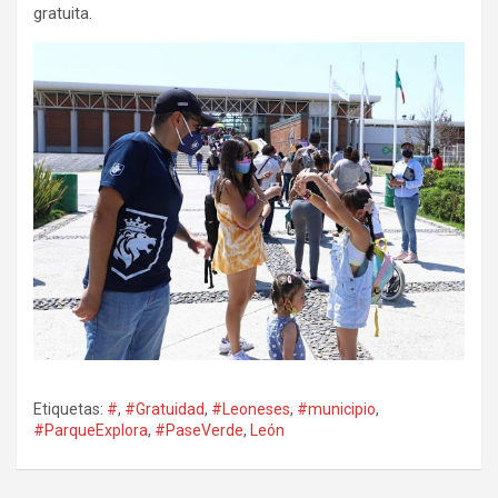
gratuita.
Etiquetas:
#
,
#Gratuidad
,
#Leoneses
,
#municipio
,
#ParqueExplora
,
#PaseVerde
,
León