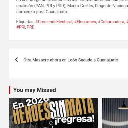
coalición (PAN, PRI y PRD); Marko Cortés, Dirigente Nacion
comienzo para Guanajuato.
Etiquetas:
#ContiendaElectoral
,
#Elecciones
,
#Gobarnadora
,
#PRI
,
PRD
Navegación
Otra Masacre ahora en León Sacude a Guanajuato
de
entradas
You may Missed