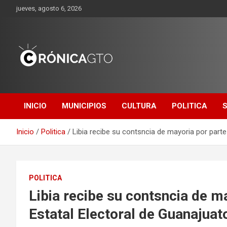
Saltar
jueves, agosto 6, 2026
al
contenido
CRONICA
GUANAJUATO
INICIO
MUNICIPIOS
CULTURA
POLITICA
Inicio
Politica
Libia recibe su contsncia de mayoria por parte 
POLITICA
Libia recibe su contsncia de ma
Estatal Electoral de Guanajuat