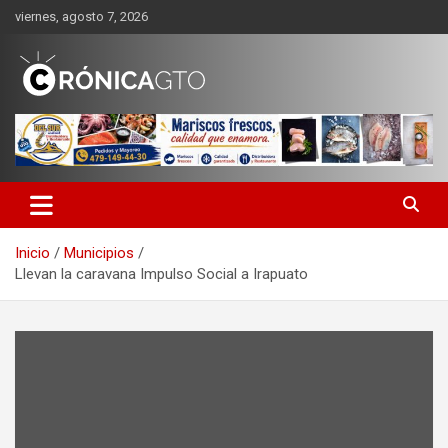
Saltar
viernes, agosto 7, 2026
al
contenido
CRONICA GUANAJUATO
Inicio
Municipios
Llevan la caravana Impulso Social a Irapuato