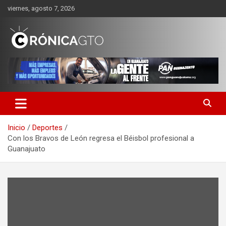
Saltar
viernes, agosto 7, 2026
al
contenido
CRONICA GUANAJUATO
Inicio
Deportes
Con los Bravos de León regresa el Béisbol profesional a
Guanajuato