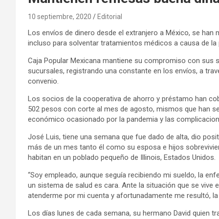
10 septiembre, 2020
Editorial
Los envíos de dinero desde el extranjero a México, se ha
incluso para solventar tratamientos médicos a causa de la
Caja Popular Mexicana mantiene su compromiso con sus so
sucursales, registrando una constante en los envíos, a tr
convenio.
Los socios de la cooperativa de ahorro y préstamo han cob
502 pesos con corte al mes de agosto, mismos que han servi
económico ocasionado por la pandemia y las complicacione
José Luis, tiene una semana que fue dado de alta, dio posi
más de un mes tanto él como su esposa e hijos sobreviviero
habitan en un poblado pequeño de Illinois, Estados Unidos.
“Soy empleado, aunque seguía recibiendo mi sueldo, la enf
un sistema de salud es cara. Ante la situación que se vive e
atenderme por mi cuenta y afortunadamente me resultó, la 
Los días lunes de cada semana, su hermano David quien tra