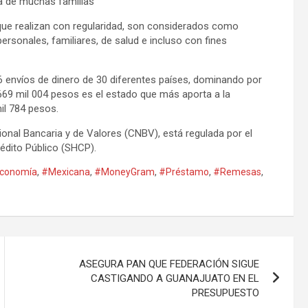
da de muchas familias
ue realizan con regularidad, son considerados como
personales, familiares, de salud e incluso con fines
66 envíos de dinero de 30 diferentes países, dominando por
669 mil 004 pesos es el estado que más aporta a la
il 784 pesos.
onal Bancaria y de Valores (CNBV), está regulada por el
édito Público (SHCP).
conomía
,
#Mexicana
,
#MoneyGram
,
#Préstamo
,
#Remesas
,
ASEGURA PAN QUE FEDERACIÓN SIGUE
CASTIGANDO A GUANAJUATO EN EL
PRESUPUESTO