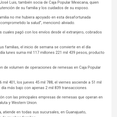
e José Luis, también socia de Caja Popular Mexicana, quien
anutención de su familia y los cuidados de su esposo.
familia no me hubiera apoyado en esta desafortunada
comprometido la salud”, mencionó aliviado.
os cuales pagó con los envíos desde el extranjero, cobrados
s familias, el inicio de semana se convierte en el día
 día lunes suma mil 117 millones 221 mil 439 pesos, producto
den de volumen de operaciones de remesas en Caja Popular
il 401, los jueves 45 mil 788, el viernes asciende a 51 mil
l día más bajo con apenas 2 mil 839 transacciones.
ión con las principales empresas de remesas que operan en
aluta y Western Union.
, atiende en todas sus sucursales, en Guanajuato,