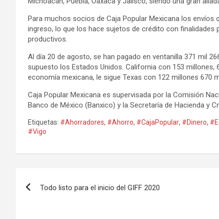
Michoacán, Puebla, Oaxaca y Jalisco, siendo una gran alia
Para muchos socios de Caja Popular Mexicana los envíos q
ingreso, lo que los hace sujetos de crédito con finalidades 
productivos.
Al día 20 de agosto, se han pagado en ventanilla 371 mil 2
supuesto los Estados Unidos. California con 153 millones, 
economía mexicana, le sigue Texas con 122 millones 670 m
Caja Popular Mexicana es supervisada por la Comisión Naci
Banco de México (Banxico) y la Secretaría de Hacienda y Cr
Etiquetas:
#Ahorradores
,
#Ahorro
,
#CajaPopular
,
#Dinero
,
#E
#Vigo
Navegación
Todo listo para el inicio del GIFF 2020
de
entradas