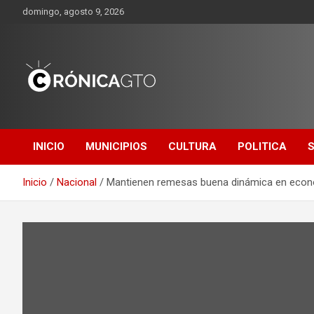
Saltar
domingo, agosto 9, 2026
al
contenido
CRONICA
GUANAJUATO
INICIO
MUNICIPIOS
CULTURA
POLITICA
Inicio
Nacional
Mantienen remesas buena dinámica en eco