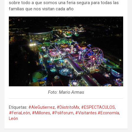
sobre todo a que somos una feria segura para todas las
familias que nos visitan cada año
Foto: Mario Armas
Etiquetas:
#AleGutierrez
,
#DiistritoMx
,
#ESPECTACULOS
,
#FeriaLeón
,
#Millones
,
#Poliforum
,
#Visitantes.#Economía
,
León