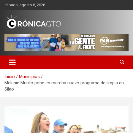
Saltar
sábado, agosto 8, 2026
al
contenido
CRONICA GUANAJUATO
Inicio
Municipios
Melanie Murillo pone en marcha nuevo programa de limpia en
Silao