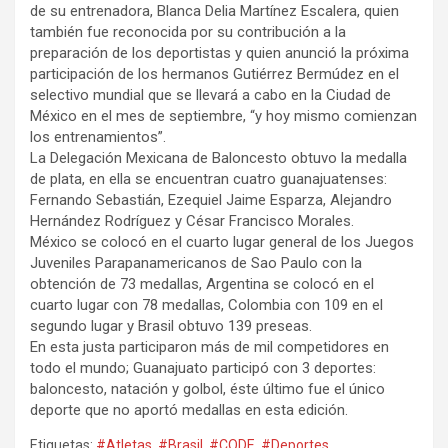
de su entrenadora, Blanca Delia Martínez Escalera, quien
también fue reconocida por su contribución a la
preparación de los deportistas y quien anunció la próxima
participación de los hermanos Gutiérrez Bermúdez en el
selectivo mundial que se llevará a cabo en la Ciudad de
México en el mes de septiembre, “y hoy mismo comienzan
los entrenamientos”.
La Delegación Mexicana de Baloncesto obtuvo la medalla
de plata, en ella se encuentran cuatro guanajuatenses:
Fernando Sebastián, Ezequiel Jaime Esparza, Alejandro
Hernández Rodríguez y César Francisco Morales.
México se colocó en el cuarto lugar general de los Juegos
Juveniles Parapanamericanos de Sao Paulo con la
obtención de 73 medallas, Argentina se colocó en el
cuarto lugar con 78 medallas, Colombia con 109 en el
segundo lugar y Brasil obtuvo 139 preseas.
En esta justa participaron más de mil competidores en
todo el mundo; Guanajuato participó con 3 deportes:
baloncesto, natación y golbol, éste último fue el único
deporte que no aportó medallas en esta edición.
Etiquetas:
#Atletas
,
#Brasil
,
#CODE
,
#Deportes
,