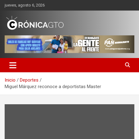
Saltar
jueves, agosto 6, 2026
al
contenido
CRONICA GUANAJUATO
Inicio
Deportes
Miguel Márquez reconoce a deportistas Master