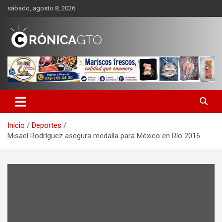
Saltar
sábado, agosto 8, 2026
al
contenido
CRONICA GUANAJUATO
Inicio
Deportes
Misael Rodríguez asegura medalla para México en Río 2016