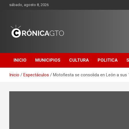
Saltar
sábado, agosto 8, 2026
al
contenido
CRONICA
GUANAJUATO
INICIO
MUNICIPIOS
CULTURA
POLITICA
Inicio
Espectáculos
Motofiesta se consolida en León a sus