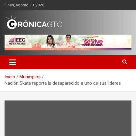
Saltar
lunes, agosto 10, 2026
al
contenido
CRONICA GUANAJUATO
Inicio
Municipios
Nación Skate reporta la desaparecido a uno de sus lideres