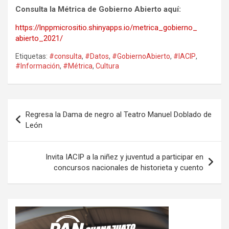
Consulta la Métrica de Gobierno Abierto aquí:
https://lnppmicrositio.
shinyapps.io/metrica_gobierno_
abierto_2021/
Etiquetas:
#consulta
,
#Datos
,
#GobiernoAbierto
,
#IACIP
,
#Información
,
#Métrica
,
Cultura
Navegación
Regresa la Dama de negro al Teatro Manuel Doblado de
de
León
entradas
Invita IACIP a la niñez y juventud a participar en
concursos nacionales de historieta y cuento