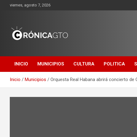
Saltar
viernes, agosto 7, 2026
al
contenido
CRONICA
GUANAJUATO
INICIO
MUNICIPIOS
CULTURA
POLITICA
Inicio
Municipios
Orquesta Real Habana abrirá concierto de