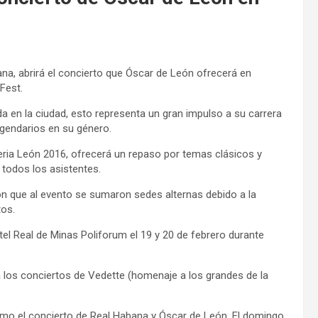
a, abrirá el concierto que Óscar de León ofrecerá en
Fest.
a en la ciudad, esto representa un gran impulso a su carrera
egendarios en su género.
Feria León 2016, ofrecerá un repaso por temas clásicos y
todos los asistentes.
ron que al evento se sumaron sedes alternas debido a la
tos.
otel Real de Minas Poliforum el 19 y 20 de febrero durante
á los conciertos de Vedette (homenaje a los grandes de la
omo el concierto de Real Habana y Óscar de León. El domingo