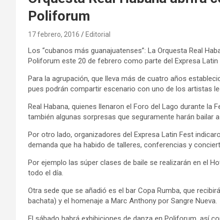
Poliforum
17 febrero, 2016
Editorial
Los “cubanos más guanajuatenses”: La Orquesta Real Haban
Poliforum este 20 de febrero como parte del Expresa Latin 
Para la agrupación, que lleva más de cuatro años establecid
pues podrán compartir escenario con uno de los artistas l
Real Habana, quienes llenaron el Foro del Lago durante la 
también algunas sorpresas que seguramente harán bailar a 
Por otro lado, organizadores del Expresa Latin Fest indica
demanda que ha habido de talleres, conferencias y concier
Por ejemplo las súper clases de baile se realizarán en el H
todo el día.
Otra sede que se añadió es el bar Copa Rumba, que recibir
bachata) y el homenaje a Marc Anthony por Sangre Nueva.
El sábado habrá exhibiciones de danza en Poliforum, así c