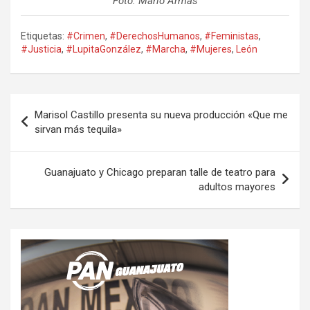
Foto: Mario Armas
Etiquetas:
#Crimen
,
#DerechosHumanos
,
#Feministas
,
#Justicia
,
#LupitaGonzález
,
#Marcha
,
#Mujeres
,
León
Navegación
Marisol Castillo presenta su nueva producción «Que me
de
sirvan más tequila»
entradas
Guanajuato y Chicago preparan talle de teatro para
adultos mayores