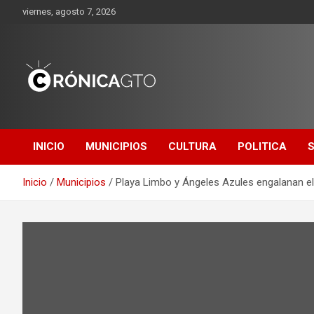
Saltar
viernes, agosto 7, 2026
al
contenido
CRONICA
GUANAJUATO
INICIO
MUNICIPIOS
CULTURA
POLITICA
Inicio
Municipios
Playa Limbo y Ángeles Azules engalanan el