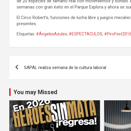
de 20 especies de tamaño real con movimientos y sonido. E
semanas con gran éxito en el Parque Explora y ahora se sum
El Circo Robert’s, funciones de lucha libre y juegos mecánic
presentes.
Etiquetas:
#ÁngelesAzules
,
#ESPECTACULOS
,
#PiroFest201
Navegación
SAPAL realiza semana de la cultura laboral
de
entradas
You may Missed