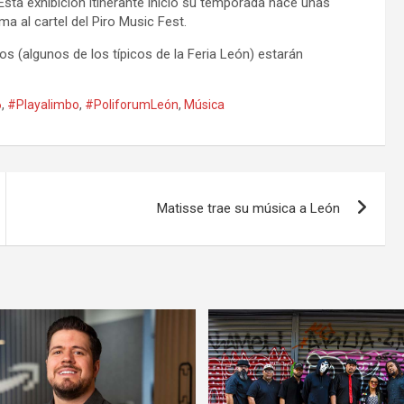
sta exhibición itinerante inició su temporada hace unas
a al cartel del Piro Music Fest.
os (algunos de los típicos de la Feria León) estarán
6
,
#Playalimbo
,
#PoliforumLeón
,
Música
Matisse trae su música a León