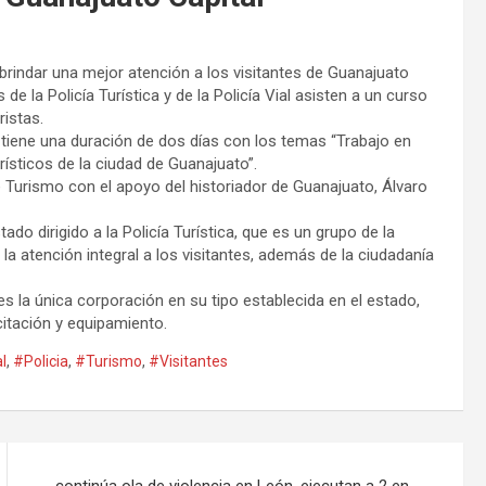
 brindar una mejor atención a los visitantes de Guanajuato
e la Policía Turística y de la Policía Vial asisten a un curso
ristas.
 tiene una duración de dos días con los temas “Trabajo en
turísticos de la ciudad de Guanajuato”.
 Turismo con el apoyo del historiador de Guanajuato, Álvaro
ado dirigido a la Policía Turística, que es un grupo de la
a atención integral a los visitantes, además de la ciudadanía
es la única corporación en su tipo establecida en el estado,
itación y equipamiento.
l
,
#Policia
,
#Turismo
,
#Visitantes
continúa ola de violencia en León, ejecutan a 2 en