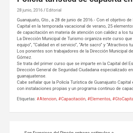
28 junio, 2016
Editorial
Guanajuato, Gto., a 28 de junio de 2016.- Con el objetivo de
Capital en la temporada vacacional de verano, 25 elementos d
de capacitación en materia de atención con calidez a los tu
La Dirección Municipal de Turismo organiza este curso que
equipo”, “Calidad en el servicio”, “Arte sacro” y “Atractivos 
Los ponentes son trabajadores de la Dirección Municipal de
Gómez.
Se trata del primer curso que se imparte en la Capital del Est
Dirección General de Seguridad Ciudadana especializado en l
guanajuatense.
Cabe señalar que la Policía Turística de Guanajuato Capital 
con instalaciones propias y un programa continuo de capac
Etiquetas:
#Atencion
,
#Capacitación
,
#Elementos
,
#GtoCapita
Navegación
San Francisco del Rincón entrega estímulos a