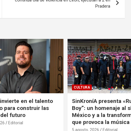
Pradera
CULTURA
nvierte en el talento
SinKroníA presenta «R
 para construir las
Boy”: un homenaje al s
 del futuro
México y a la transfor
que provoca la música
026
Editorial
5 agosto, 2026
Editorial