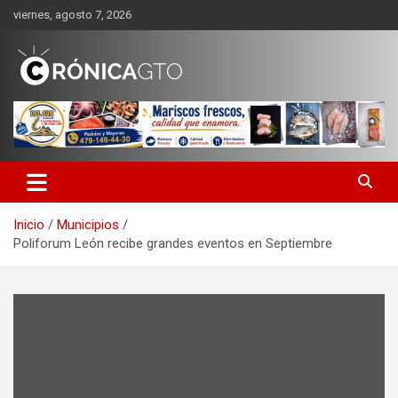
Saltar
viernes, agosto 7, 2026
al
contenido
CRONICA GUANAJUATO
Inicio
Municipios
Poliforum León recibe grandes eventos en Septiembre