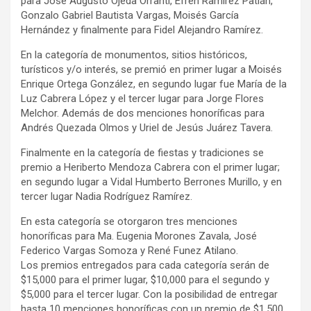
para José Augusto Ojeda Orranti, Efrén Ramírez Patlán,
Gonzalo Gabriel Bautista Vargas, Moisés García
Hernández y finalmente para Fidel Alejandro Ramírez.
En la categoría de monumentos, sitios históricos,
turísticos y/o interés, se premió en primer lugar a Moisés
Enrique Ortega González, en segundo lugar fue María de la
Luz Cabrera López y el tercer lugar para Jorge Flores
Melchor. Además de dos menciones honoríficas para
Andrés Quezada Olmos y Uriel de Jesús Juárez Tavera.
Finalmente en la categoría de fiestas y tradiciones se
premio a Heriberto Mendoza Cabrera con el primer lugar;
en segundo lugar a Vidal Humberto Berrones Murillo, y en
tercer lugar Nadia Rodríguez Ramírez.
En esta categoría se otorgaron tres menciones
honoríficas para Ma. Eugenia Morones Zavala, José
Federico Vargas Somoza y René Funez Atilano.
Los premios entregados para cada categoría serán de
$15,000 para el primer lugar, $10,000 para el segundo y
$5,000 para el tercer lugar. Con la posibilidad de entregar
hasta 10 menciones honoríficas con un premio de $1,500