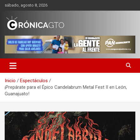
Saltar
sábado, agosto 8, 2026
al
contenido
CRONICA GUANAJUATO
Inicio
Espectáculos
¡Prepárate para el Épico Candelabrum Metal Fest II en León,
Guanajuato!