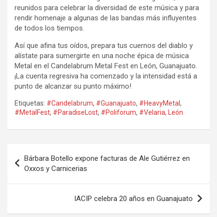
reunidos para celebrar la diversidad de este música y para
rendir homenaje a algunas de las bandas más influyentes
de todos los tiempos.
Así que afina tus oídos, prepara tus cuernos del diablo y
alístate para sumergirte en una noche épica de música
Metal en el Candelabrum Metal Fest en León, Guanajuato.
¡La cuenta regresiva ha comenzado y la intensidad está a
punto de alcanzar su punto máximo!
Etiquetas:
#Candelabrum
,
#Guanajuato
,
#HeavyMetal
,
#MetalFest
,
#ParadiseLost
,
#Poliforum
,
#Velaria
,
León
Navegación
Bárbara Botello expone facturas de Ale Gutiérrez en
de
Oxxos y Carnicerias
entradas
IACIP celebra 20 años en Guanajuato