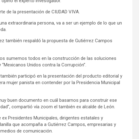
opinó el experto investigador.
rte de la presentación de CIUDAD VIVA.
na extraordinaria persona, va a ser un ejemplo de lo que un
eda.
ález también respaldó la propuesta de Gutiérrez Campos
e nos sumemos todos en la construcción de las soluciones
y “Mexicanos Unidos contra la Corrupción”.
ambién participó en la presentación del producto editorial y
ra mujer panista en contender por la Presidencia Municipal
n muy buen documento en cuál basarnos para construir ese
edad”, compartió vía zoom el también ex alcalde de León.
ex Presidentes Municipales, dirigentes estatales y
 planilla que acompaña a Gutiérrez Campos, empresarias y
de medios de comunicación.