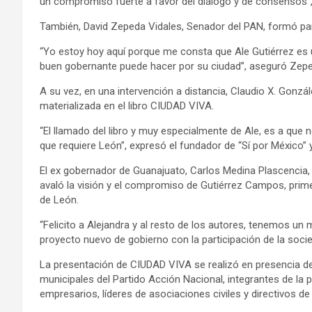
un compromiso fuerte a favor del diálogo y de consensos”, 
También, David Zepeda Vidales, Senador del PAN, formó pa
“Yo estoy hoy aquí porque me consta que Ale Gutiérrez es u
buen gobernante puede hacer por su ciudad”, aseguró Zep
A su vez, en una intervención a distancia, Claudio X. Gonz
materializada en el libro CIUDAD VIVA.
“El llamado del libro y muy especialmente de Ale, es a qu
que requiere León”, expresó el fundador de “Sí por México” 
El ex gobernador de Guanajuato, Carlos Medina Plascencia, t
avaló la visión y el compromiso de Gutiérrez Campos, prime
de León.
“Felicito a Alejandra y al resto de los autores, tenemos u
proyecto nuevo de gobierno con la participación de la soci
La presentación de CIUDAD VIVA se realizó en presencia de 
municipales del Partido Acción Nacional, integrantes de la
empresarios, líderes de asociaciones civiles y directivos 