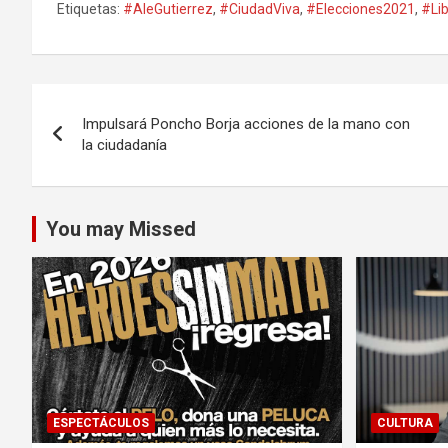
Etiquetas:
#AleGutierrez
,
#CiudadViva
,
#Elecciones2021
,
#Li
Navegación
Impulsará Poncho Borja acciones de la mano con
de
la ciudadanía
entradas
You may Missed
ESPECTÁCULOS
CULTURA