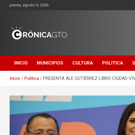
Saltar
jueves, agosto 6, 2026
al
contenido
CRONICA
GUANAJUATO
INICIO
MUNICIPIOS
CULTURA
POLITICA
Inicio
Politica
PRESENTA ALE GUTIÉRREZ LIBRO CIUDAD VI