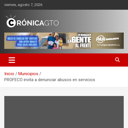
Saltar
viernes, agosto 7, 2026
al
contenido
CRONICA GUANAJUATO
Inicio
Municipios
PROFECO invita a denunciar abusos en servicios