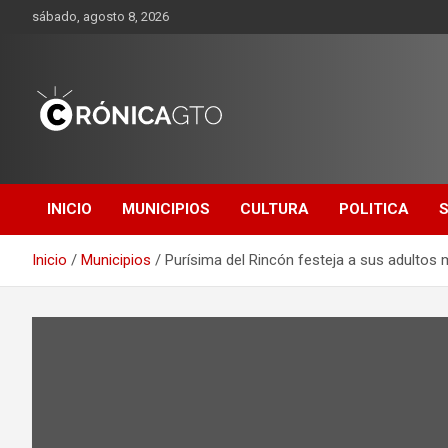
Saltar
sábado, agosto 8, 2026
al
contenido
CRONICA
GUANAJUATO
INICIO
MUNICIPIOS
CULTURA
POLITICA
Inicio
Municipios
Purísima del Rincón festeja a sus adultos