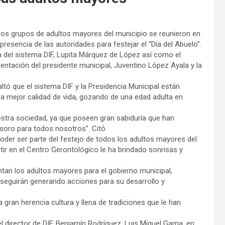
rsos grupos de adultos mayores del municipio se reunieron en
resencia de las autoridades para festejar el “Día del Abuelo”.
a del sistema DIF, Lupita Márquez de López así como el
entación del presidente municipal, Juventino López Ayala y la
altó que el sistema DIF y la Presidencia Municipal están
 mejor calidad de vida, gozando de una edad adulta en
stra sociedad, ya que poseen gran sabiduría que han
esoro para todos nosotros”. Citó.
poder ser parte del festejo de todos los adultos mayores del
r en el Centro Gerontológico le ha brindado sonrisas y
ntan los adultos mayores para el gobierno municipal,
seguirán generando acciones para su desarrollo y
 gran herencia cultura y llena de tradiciones que le han
 director de DIF, Benjamín Rodríguez, Luis Miguel Gama, en