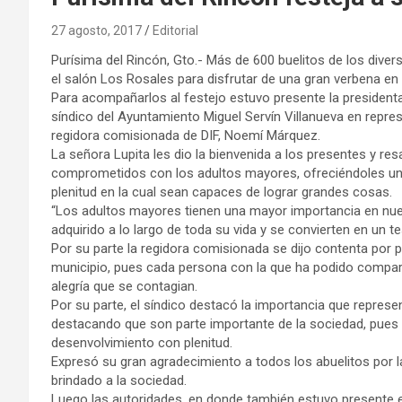
27 agosto, 2017
Editorial
Purísima del Rincón, Gto.- Más de 600 buelitos de los dive
el salón Los Rosales para disfrutar de una gran verbena en p
Para acompañarlos al festejo estuvo presente la president
síndico del Ayuntamiento Miguel Servín Villanueva en repres
regidora comisionada de DIF, Noemí Márquez.
La señora Lupita les dio la bienvenida a los presentes y res
comprometidos con los adultos mayores, ofreciéndoles una
plenitud en la cual sean capaces de lograr grandes cosas.
“Los adultos mayores tienen una mayor importancia en nue
adquirido a lo largo de toda su vida y se convierten en un t
Por su parte la regidora comisionada se dijo contenta por 
municipio, pues cada persona con la que ha podido comparti
alegría que se contagian.
Por su parte, el síndico destacó la importancia que represe
destacando que son parte importante de la sociedad, pues 
desenvolvimiento con plenitud.
Expresó su gran agradecimiento a todos los abuelitos por la
brindado a la sociedad.
Luego las autoridades, en donde también estuvo presente el