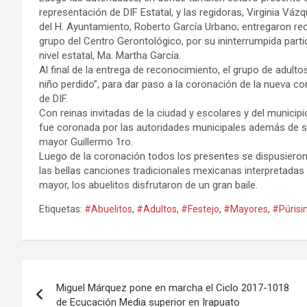
representación de DIF Estatal, y las regidoras, Virginia Vá
del H. Ayuntamiento, Roberto García Urbano; entregaron re
grupo del Centro Gerontológico, por su ininterrumpida parti
nivel estatal, Ma. Martha García.
Al final de la entrega de reconocimiento, el grupo de adulto
niño perdido”, para dar paso a la coronación de la nueva c
de DIF.
Con reinas invitadas de la ciudad y escolares y del municipi
fue coronada por las autoridades municipales además de su
mayor Guillermo 1ro.
Luego de la coronación todos los presentes se dispusieron 
las bellas canciones tradicionales mexicanas interpretadas p
mayor, los abuelitos disfrutaron de un gran baile.
Etiquetas:
#Abuelitos
,
#Adultos
,
#Festejo
,
#Mayores
,
#Púris
Navegación
Miguel Márquez pone en marcha el Ciclo 2017-1018
de
de Ecucación Media superior en Irapuato