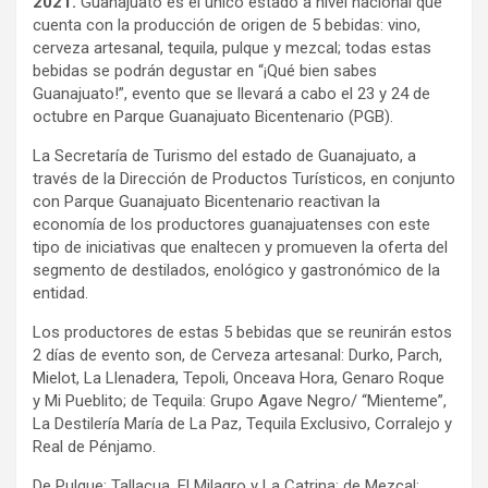
2021.
Guanajuato es el único estado a nivel nacional que
cuenta con la producción de origen de 5 bebidas: vino,
cerveza artesanal, tequila, pulque y mezcal; todas estas
bebidas se podrán degustar en “¡Qué bien sabes
Guanajuato!”, evento que se llevará a cabo el 23 y 24 de
octubre en Parque Guanajuato Bicentenario (PGB).
La Secretaría de Turismo del estado de Guanajuato, a
través de la Dirección de Productos Turísticos, en conjunto
con Parque Guanajuato Bicentenario reactivan la
economía de los productores guanajuatenses con este
tipo de iniciativas que enaltecen y promueven la oferta del
segmento de destilados, enológico y gastronómico de la
entidad.
Los productores de estas 5 bebidas que se reunirán estos
2 días de evento son, de Cerveza artesanal: Durko, Parch,
Mielot, La Llenadera, Tepoli, Onceava Hora, Genaro Roque
y Mi Pueblito; de Tequila: Grupo Agave Negro/ “Mienteme”,
La Destilería María de La Paz, Tequila Exclusivo, Corralejo y
Real de Pénjamo.
De Pulque: Tallacua, El Milagro y La Catrina; de Mezcal: