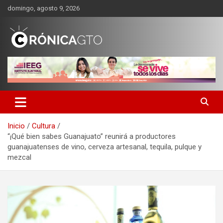
Saltar
domingo, agosto 9, 2026
al
contenido
CRONICA GUANAJUATO
Inicio
Cultura
“¡Qué bien sabes Guanajuato” reunirá a productores
guanajuatenses de vino, cerveza artesanal, tequila, pulque y
mezcal