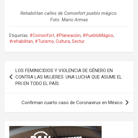
Rehabilitan calles de Comonfort pueblo mágico.
Foto: Mario Armas
Etiquetas:
#Comonfort
,
#Planeación
,
#PuebloMágico
,
#rehabilitan
,
#Turismo
,
Cultura
,
Sectur
Navegación
LOS FEMINICIDIOS Y VIOLENCIA DE GÉNERO EN
de
CONTRA LAS MUJERES: UNA LUCHA QUE ASUME EL
PRI EN TODO EL PAÍS
entradas
Confirman cuarto caso de Coronavirus en México