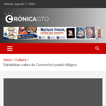
Saltar
viernes, agosto 7, 2026
al
contenido
CRONICA GUANAJUATO
Inicio
Cultura
Rahabilitan calles de Comonfort pueblo Mágico