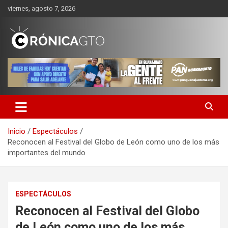
Saltar
viernes, agosto 7, 2026
al
contenido
CRONICA GUANAJUATO
Inicio
Espectáculos
Reconocen al Festival del Globo de León como uno de los más
importantes del mundo
ESPECTÁCULOS
Reconocen al Festival del Globo
de León como uno de los más