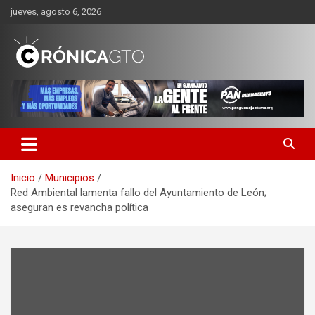
Saltar
jueves, agosto 6, 2026
al
contenido
CRONICA GUANAJUATO
Inicio
Municipios
Red Ambiental lamenta fallo del Ayuntamiento de León;
aseguran es revancha política