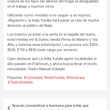
crianza de los hijos, las labores del hogar, la desigualdad
en el trabajo y muchos otros.
Utilizando como «modelo a no seguir» a su esposo,
«Rigoberto», la India Yuridia hará pasar un rato de mucha
diversión al público del Bajío.
Los boletos ya están a la venta en la taquilla del teatro,
hotel Holiday Inn & Suites, tienda Pirma de Madero y Vía
Alta, y sistema www.ticketcity.mx. Los precios son $425,
$650, $750 y $850 (más cargo por servicio).
Cabe destacar que La India Yuridia agotó localidades el
año pasado en Poliforum, y ahora busca llenar el recién
remodelado Teatro Manuel Doblado
Etiquetas:
#Comicidad
,
#IndiaYuridia
,
#Risoteraia
,
#TeatroDoblado
Navegación
Buscan concientizar a leoneses para evitar que
de