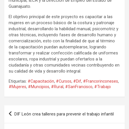
municipal, IECA y la Dirección de Empleo del Estado de
Guanajuato.
El objetivo principal de este proyecto es capacitar a las
mujeres en un proceso básico de la costura y patronaje
industrial, desarrollando la habilidad manual, psicomotriz y
otras técnicas, incluyendo fases de desarrollo humano y
comercialización, esto con la finalidad de que al término
de la capacitación puedan autoemplearse, logrando
transformar y realizar confección calificada de uniformes
escolares, ropa industrial y puedan ofertarlos a la
ciudadanía y otras comunidades vecinas contribuyendo en
su calidad de vida y desarrollo integral.
Etiquetas:
#Capacitación
,
#Cursos
,
#Dif
,
#Francorinconeses
,
#Mujeres
,
#Muncipios
,
#Rural
,
#SanFrancisco
,
#Trabajo
Navegación
DIF León crea talleres para prevenir el trabajo infantil
de
entradas