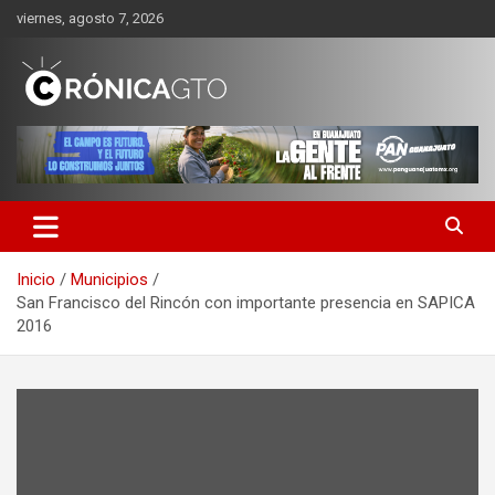
Saltar
viernes, agosto 7, 2026
al
contenido
CRONICA GUANAJUATO
Inicio
Municipios
San Francisco del Rincón con importante presencia en SAPICA
2016