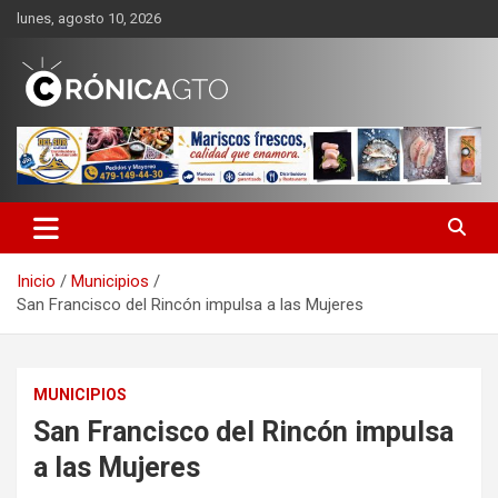
Saltar
lunes, agosto 10, 2026
al
contenido
CRONICA GUANAJUATO
Inicio
Municipios
San Francisco del Rincón impulsa a las Mujeres
MUNICIPIOS
San Francisco del Rincón impulsa
a las Mujeres