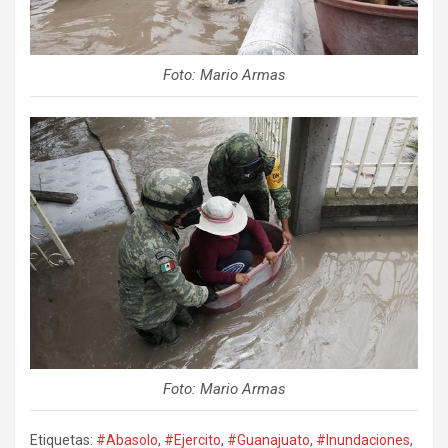
Foto: Mario Armas
Foto: Mario Armas
Etiquetas:
#Abasolo
,
#Ejercito
,
#Guanajuato
,
#Inundaciones
,