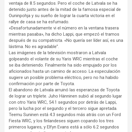
ventaja de 8.5 segundos. Pero el coche de Latvala se ha
detenido justo antes de la mitad de la famosa especial de
Ouninpohja y su sueño de lograr la cuarta victoria en el
rallye de casa se ha esfumado.
«Desafortunadamente vi el número en la ventana trasera
mientras pasaba», ha dicho Lappi, que empezó el tramos
después de su compatriota. «No quería ser líder así, es una
lástima. No es agradable”.
Las imágenes de la televisión mostraron a Latvala
golpeando el volante de su Yaris WRC mientras el coche
se iba deteniendo. Finalmente ha sido empujado por los
aficionados hasta un camino de acceso. La especulación
sugiere un posible problema eléctrico, pero no ha habido
confirmación por parte de Toyota.
El abandono de Latvala arruinó las esperanzas de Toyota
de lograr un triplete. Juho Hänninen subió al segundo lugar
con otro Yaris WRC, 54.1 segundos por detrás de Lappi,
pero la lucha por el segundo y el tercero sigue apretada.
Teemu Suninen está 4.3 segundos más atrás con un Ford
Fiesta WRC, y los finlandeses siguen copando los tres
primeros lugares, y Elfyn Evans está a sólo 6.2 segundos