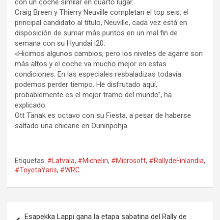
con un coche similar en cuarto lugar.
Craig Breen y Thierry Neuville completan el top seis, el
principal candidato al título, Neuville, cada vez está en
disposición de sumar más puntos en un mal fin de
semana con su Hyundai i20.
«Hicimos algunos cambios, pero los niveles de agarre son
más altos y el coche va mucho mejor en estas
condiciones. En las especiales resbaladizas todavía
podemos perder tiempo. He disfrutado aquí,
probablemente es el mejor tramo del mundo”, ha
explicado.
Ott Tänak es octavo con su Fiesta, a pesar de haberse
saltado una chicane en Ouninpohja.
Etiquetas:
#Latvala
,
#Michelin
,
#Microsoft
,
#RallydeFinlandia
,
#ToyotaYaris
,
#WRC
Navegación
Esapekka Lappi gana la etapa sabatina del Rally de