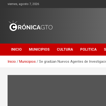
Saltar
viernes, agosto 7, 2026
al
contenido
CRONICA
GUANAJUATO
INICIO
MUNICIPIOS
CULTURA
POLITICA
Inicio
Municipios
Se gradúan Nuevos Agentes de Investigaci