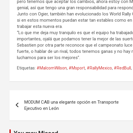
pero tenemos que aceptar los cambios, ahora estoy con Ma
genial, así que tengo una gran responsabilidad para responde
Junto con Ogier, también han evolucionado los World Rally C
si en estos momentos puedan estar tan estables como en 
trabajar esta nueva era.
“Lo que me deja muy tranquilo es que el equipo ha trabaj
importantes, ojalá que podamos tener la mejor de las suert
Sebastien por otra parte reconoce que el campeonato luc
fuerte, o hablar de un rival, todos tenemos ganas y no hay 
luchamos para ser los mejores”.
Etiquetas:
#MalcomWilson
,
#Msport
,
#RallyMexico
,
#RedBull
,
Navegación
MODUM CAB una elegante opción en Transporte
de
Ejecutivo en León
entradas