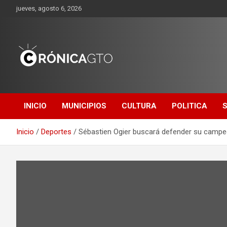
Saltar
jueves, agosto 6, 2026
al
contenido
CRONICA
GUANAJUATO
INICIO
MUNICIPIOS
CULTURA
POLITICA
Inicio
Deportes
Sébastien Ogier buscará defender su camp