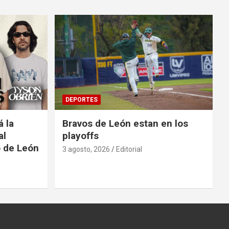
DEPORTES
á la
Bravos de León estan en los
al
playoffs
o de León
3 agosto, 2026
Editorial