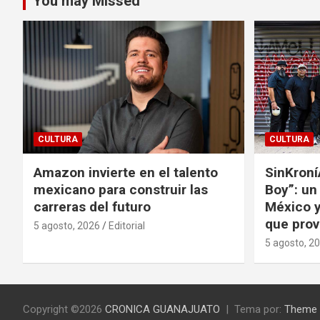
You may Missed
CULTURA
CULTURA
Amazon invierte en el talento
SinKroní
mexicano para construir las
Boy”: un
carreras del futuro
México y
que prov
5 agosto, 2026
Editorial
5 agosto, 2
Copyright ©2026
CRONICA GUANAJUATO
Tema por:
Theme 