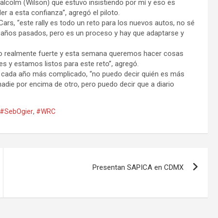
lcolm (Wilson) que estuvo insistiendo por mí y eso es
r a esta confianza”, agregó el piloto.
ars, “este rally es todo un reto para los nuevos autos, no sé
años pasados, pero es un proceso y hay que adaptarse y
ado realmente fuerte y esta semana queremos hacer cosas
es y estamos listos para este reto”, agregó.
e cada año más complicado, “no puedo decir quién es más
nadie por encima de otro, pero puedo decir que a diario
#SebOgier
,
#WRC
Presentan SAPICA en CDMX