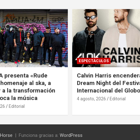
ESPECTÁCULOS
A presenta «Rude
Calvin Harris encender
 homenaje al ska, a
Dream Night del Festiv
 a la transformación
Internacional del Glob
oca la música
4 agosto, 2026
Editorial
026
Editorial
Horse
Funciona gracias a:
WordPress