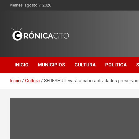
Saltar
viernes, agosto 7, 2026
al
contenido
CRONICA
GUANAJUATO
INICIO
MUNICIPIOS
CULTURA
POLITICA
Inicio
Cultura
SEDESHU llevará a cabo actividades preservand