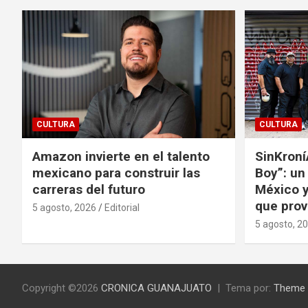
CULTURA
CULTURA
Amazon invierte en el talento
SinKroní
mexicano para construir las
Boy”: un
carreras del futuro
México y
que prov
5 agosto, 2026
Editorial
5 agosto, 2
Copyright ©2026
CRONICA GUANAJUATO
Tema por:
Theme 