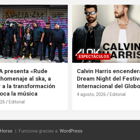
ESPECTÁCULOS
A presenta «Rude
Calvin Harris encender
 homenaje al ska, a
Dream Night del Festiv
 a la transformación
Internacional del Glob
oca la música
4 agosto, 2026
Editorial
026
Editorial
Horse
Funciona gracias a:
WordPress