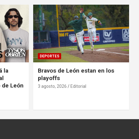
DEPORTES
á la
Bravos de León estan en los
al
playoffs
o de León
3 agosto, 2026
Editorial