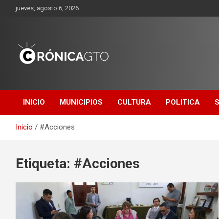
Saltar
jueves, agosto 6, 2026
al
contenido
CRONICA
GUANAJUATO
INICIO
MUNICIPIOS
CULTURA
POLITICA
Inicio
#Acciones
Etiqueta:
#Acciones