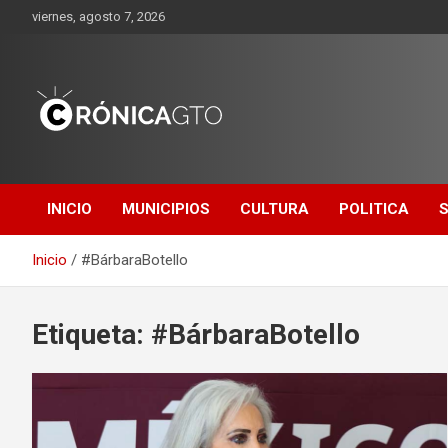
Saltar
viernes, agosto 7, 2026
al
contenido
CRONICA
GUANAJUATO
INICIO
MUNICIPIOS
CULTURA
POLITICA
Inicio
#BárbaraBotello
Etiqueta:
#BárbaraBotello