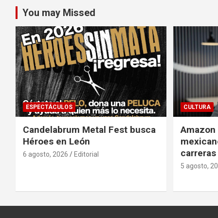
entradas
You may Missed
ESPECTÁCULOS
CULTURA
Candelabrum Metal Fest busca
Amazon i
Héroes en León
mexicano
carreras
6 agosto, 2026
Editorial
5 agosto, 2