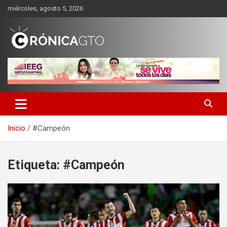
Saltar
miércoles, agosto 5, 2026
al
contenido
CRONICA GUANAJUATO
Inicio
#Campeón
Etiqueta:
#Campeón