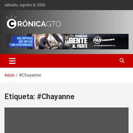
Saltar
sábado, agosto 8, 2026
al
contenido
CRONICA GUANAJUATO
Inicio
#Chayanne
Etiqueta:
#Chayanne