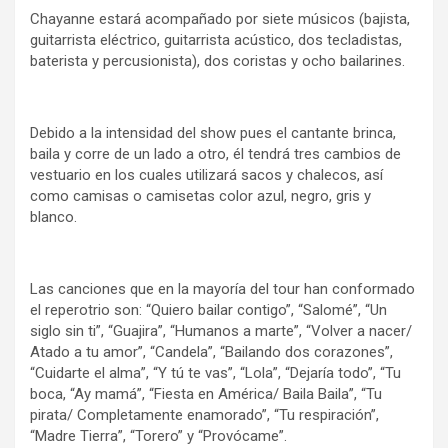
Chayanne estará acompañado por siete músicos (bajista,
guitarrista eléctrico, guitarrista acústico, dos tecladistas,
baterista y percusionista), dos coristas y ocho bailarines.
Debido a la intensidad del show pues el cantante brinca,
baila y corre de un lado a otro, él tendrá tres cambios de
vestuario en los cuales utilizará sacos y chalecos, así
como camisas o camisetas color azul, negro, gris y
blanco.
Las canciones que en la mayoría del tour han conformado
el reperotrio son: “Quiero bailar contigo”, “Salomé”, “Un
siglo sin ti”, “Guajira”, “Humanos a marte”, “Volver a nacer/
Atado a tu amor”, “Candela”, “Bailando dos corazones”,
“Cuidarte el alma”, “Y tú te vas”, “Lola”, “Dejaría todo”, “Tu
boca, “Ay mamá”, “Fiesta en América/ Baila Baila”, “Tu
pirata/ Completamente enamorado”, “Tu respiración”,
“Madre Tierra”, “Torero” y “Provócame”.