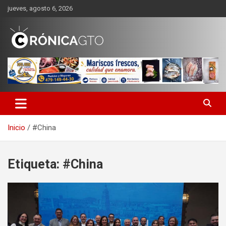
Saltar
jueves, agosto 6, 2026
al
contenido
CRONICA GUANAJUATO
Inicio
#China
Etiqueta:
#China