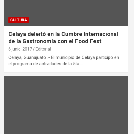
CULTURA
Celaya deleitó en la Cumbre Internacional
de la Gastronomía con el Food Fest
6 junio, 2017
Editorial
Celaya, Guanajuato .- El municipio de Celaya participó en
el programa de actividades de la 5ta.…