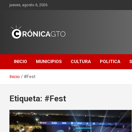
Saltar
jueves, agosto 6, 2026
al
contenido
CRONICA
GUANAJUATO
INICIO
MUNICIPIOS
CULTURA
POLITICA
Inicio
#Fest
Etiqueta:
#Fest